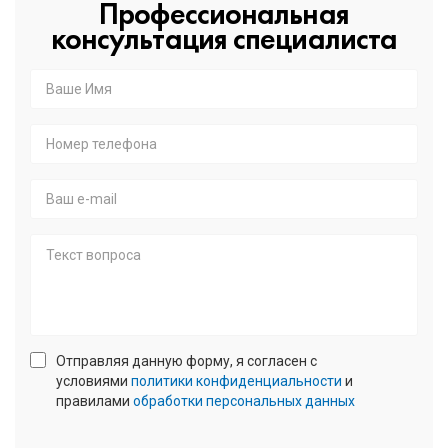
Профессиональная
консультация специалиста
Ваше
Имя
*
Номер
телефона
*
E-
mail
Текст
Отправляя данную форму, я согласен с
вопроса
условиями
политики конфиденциальности
и
правилами
обработки персональных данных
confidencial
*
Enter