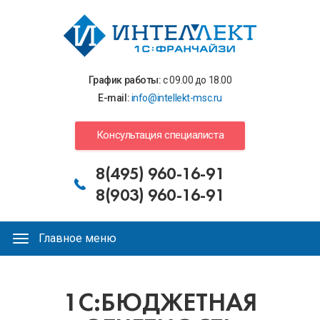
Перейти
к
основному
содержанию
График работы:
с 09.00 до 18.00
E-mail:
info@intellekt-msc.ru
Консультация специалиста
8(495) 960-16-91
8(903) 960-16-91
Главное меню
Главное
меню
Вы
1С:БЮДЖЕТНАЯ