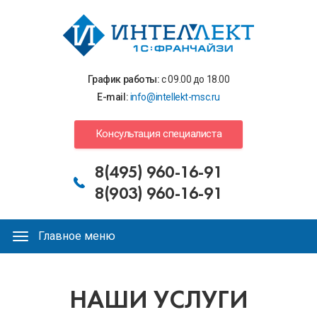
Перейти
к
основному
содержанию
График работы:
с 09.00 до 18.00
E-mail:
info@intellekt-msc.ru
Консультация специалиста
8(495) 960-16-91
8(903) 960-16-91
Главное меню
Главное
меню
НАШИ УСЛУГИ