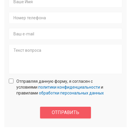
Ваше
Имя
*
Номер
телефона
*
E-
mail
Текст
Отправляя данную форму, я согласен с
вопроса
условиями
политики конфиденциальности
и
правилами
обработки персональных данных
confidencial
*
Enter
answer:
ОТПРАВИТЬ
2
+