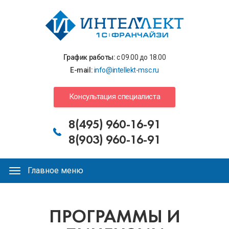
Перейти
к
основному
содержанию
График работы:
с 09.00 до 18.00
E-mail:
info@intellekt-msc.ru
Консультация специалиста
8(495) 960-16-91
8(903) 960-16-91
Главное меню
Главное
меню
ПРОГРАММЫ И