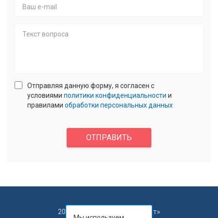
телефона
*
E-
mail
Текст
Отправляя данную форму, я согласен с
вопроса
условиями
политики конфиденциальности
и
правилами
обработки персональных данных
confidencial
*
Enter
answer:
ОТПРАВИТЬ
2
+
2
*
2
2016-2025 © ООО «Интеллект»
Мы используем