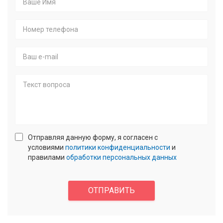
Ваше
Имя
*
Номер
телефона
*
E-
mail
Текст
Отправляя данную форму, я согласен с
вопроса
условиями
политики конфиденциальности
и
правилами
обработки персональных данных
confidencial
*
Enter
answer:
ОТПРАВИТЬ
2
+