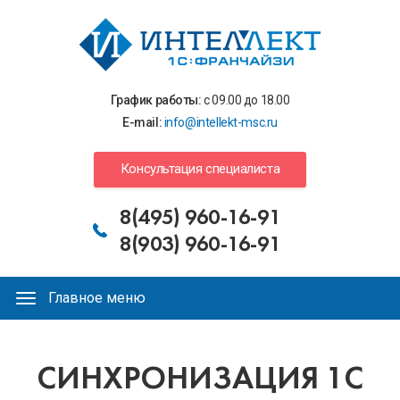
Перейти
к
основному
содержанию
График работы:
с 09.00 до 18.00
E-mail:
info@intellekt-msc.ru
Консультация специалиста
8(495) 960-16-91
8(903) 960-16-91
Главное меню
Главное
меню
Вы
СИНХРОНИЗАЦИЯ 1С