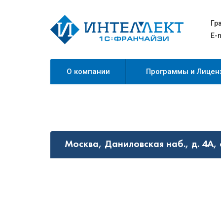
Перейти
к
Гр
основному
E-m
содержанию
О компании
Программы и Лицен
Москва, Даниловская наб., д. 4А