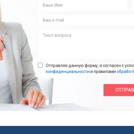
Ваше
Имя
*
E-
*
mail
Текст
Отправляя данную форму, я согласен с усл
вопроса
конфиденциальности
и правилами
обработ
confidencial
*
Enter
answer:
ОТПРА
2
+
2
*
2