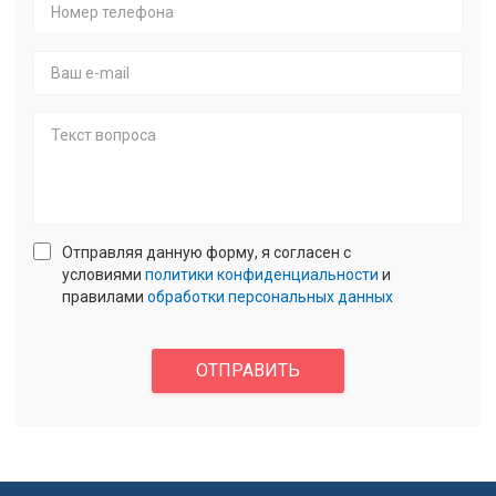
Имя
*
Номер
телефона
*
E-
mail
Текст
Отправляя данную форму, я согласен с
вопроса
условиями
политики конфиденциальности
и
правилами
обработки персональных данных
confidencial
*
Enter
answer:
ОТПРАВИТЬ
2
+
2
*