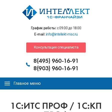
Перейти
к
основному
содержанию
График работы:
с 09.00 до 18.00
E-mail:
info@intellekt-msc.ru
Консультация специалиста
8(495) 960-16-91
8(903) 960-16-91
Главное меню
Главное
меню
Вы
1С:ИТС ПРОФ / 1С:КП