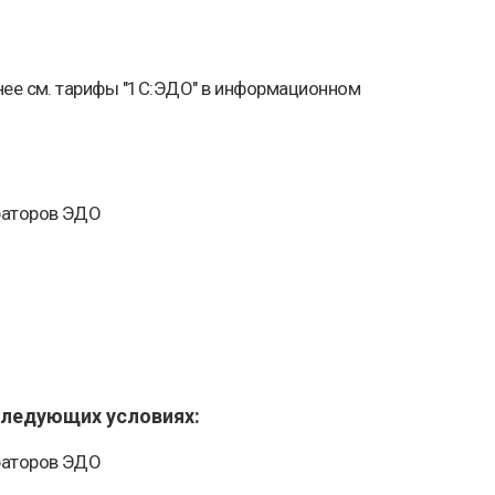
бнее см. тарифы "1С:ЭДО" в информационном
ераторов ЭДО
следующих условиях:
ераторов ЭДО